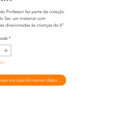
do Professor faz parte da coleção
 do Ser, um material com
es direcionadas às crianças do 6º
dade
*
cícios e atividades são detalhados
passo a passo que inclui todas as
ções necessárias para sua
ntação.
do
ique-me quando estiver disponível