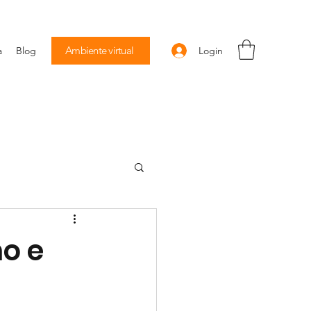
Ambiente virtual
Login
a
Blog
no e