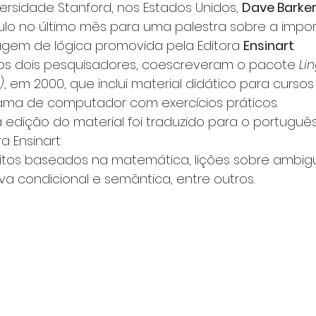
rsidade Stanford, nos Estados Unidos, 
Dave Barke
lo no último mês para uma palestra sobre a impor
agem de lógica promovida pela Editora 
Ensinart
.
ros dois pesquisadores, coescreveram o pacote 
Li
)
, em 2000, que inclui material didático para cursos 
ma de computador com exercícios práticos.
 edição do material foi traduzido para o portuguê
ra Ensinart.
ceitos baseados na matemática, lições sobre ambigu
va condicional e semântica, entre outros.