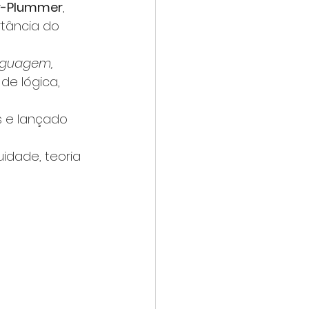
r-Plummer
, 
tância do 
nguagem, 
de lógica, 
s e lançado 
idade, teoria 