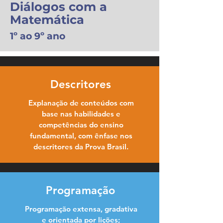
Diálogos com a
Matemática
1º ao 9º ano
Descritores
Explanação de conteúdos com
base nas habilidades e
competências do ensino
fundamental, com ênfase nos
descritores da Prova Brasil.
Programação
Programação extensa, gradativa
e orientada por lições;